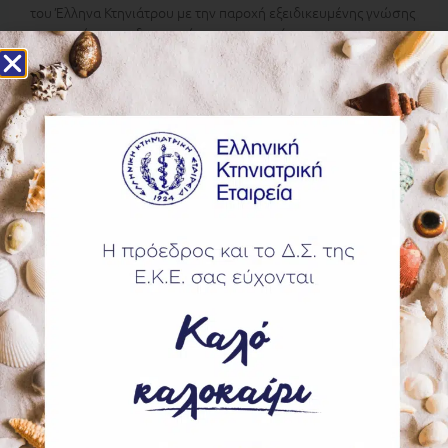
του Έλληνα Κτηνιάτρου με την παροχή εξειδικευμένης γνώσης
και ενημέρωσης διοργανώνοντας για ακόμη
Περισσότερα
World Association for Buiatrics (WAB) –
Webinar, Τετάρτη 8 Ιουλίου 2026
Webinars
,
ΝΕΑ
,
Παραγωγικά Ζώα-Επικαιρότητα
Αγαπητοί πρόεδροι των εθνικών ενώσεων Βουιατρικής και τα