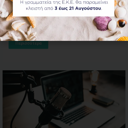
μέλη τους, αγαπητοί φίλοι και συνάδελφοι που εργάζονται με
βοοειδή, αγαπητοί φοιτητές, ας πούμε αγαπητοί βουίατροι σε
όλο τον κόσμο, Με το επόμενο διαδικτυακό σεμινάριο, το
τελευταίο πριν από το Παγκόσμιο Συνέδριο Βουιατρικής στην
Κωνσταντινούπολη, θα θέλαμε να εξερευνήσουμε έναν τομέα
της
Περισσότερα