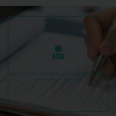
ΑΙΤΗΣΗ ΕΓΓΡΑΦΗΣ
διημερίδες και συνέδρια.)
χρονιάς και σε ειδικές τιμές τις επιστημονικές ημερίδες,
να παρακολουθούν ΔΩΡΕΑΝ ΟΛΑ τα webinars της
(Τα οικονομικά τακτοποιημένα μέλη της ΕΚΕ θα μπορούν
ΓΙΝΕ ΜΕΛΟΣ
κόστος 50€ (40€ Συνδρομή και 10€ εγγραφή)
ΔΕΙΤΕ ΤΟΥΣ ΤΡΟΠΟΥΣ ΜΕ ΤΟΥΣ ΟΠΟΙΟΥΣ ΜΠΟΡΕΙΤΕ ΝΑ
τακτοποιήσετε τη συνδρομή του 2024 με συνολικό
ΚΑΝΕΤΕ ΤΗΝ ΕΓΓΡΑΦΗ ΣΑΣ
μπορείτε να κάνετε την εγγραφή σας και να
Αν θέλετε να γίνετε για πρώτη φορά μέλος της ΕΚΕ
Εγγραφή Μέλους